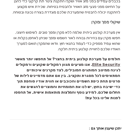
בכבלים עמידים בפני מזג אוויר ושקלו התקנת צינור תת קרקעי כדי להגן
על החיווט מפני פגעי מזג האוויר ולהבטיח בטיחות. שכירת איש מקצוע
להתקנה יכולה להבטיח שהמערכת שלכם מוגדרת בצורה נכונה ובטוחה.
שיקולי מסך ומקרן
אין מערכת קולנוע ביתית שלמה ללא מקרן ומסך טובים. לשימוש חיצוני,
חפשו מקרן עם בהירות גבוהה לאור השמש ומסך שניתן לאחסן בקלות או
שהוא עמיד מספיק כדי לעמוד בתנאי חוץ. וודאו שהמקרן תואם למערך
האודיו שלכם לחוויית קולנוע ביתית חלקה.
חולמים על מערכת קולנוע ביתית בחצר? אל תחפשו יותר מאשר
Elite Security
. אנו מציעים מגוון רמקולים שקועים ורמקולים
לגינה ממיטב המותגים המובילים, לצד מקרנים איכותיים
המתאימים לכל מסגרת ותקציב. בין אם אתם מדמיינים לילות של
סרטים תחת כיפת השמיים והכוכבים או חווית אודיו סוחפת תוך
כדי ישיבה בחוץ, יש לנו את המומחיות והמוצרים להגשים את
החלום שלכם. למידע נוסף והמלצות מותאמות אישית, אל תהססו
לפנות אלינו בכל עת!
יתכן שיענין אותך גם :