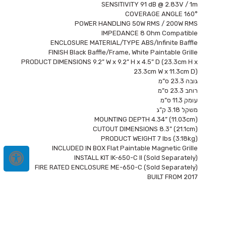
SENSITIVITY 91 dB @ 2.83V / 1m
COVERAGE ANGLE 160°
POWER HANDLING 50W RMS / 200W RMS
IMPEDANCE 8 Ohm Compatible
ENCLOSURE MATERIAL/TYPE ABS/Infinite Baffle
FINISH Black Baffle/Frame, White Paintable Grille
PRODUCT DIMENSIONS 9.2” W x 9.2” H x 4.5” D (23.3cm H x
23.3cm W x 11.3cm D)
גובה 23.3 ס”מ
רוחב 23.3 ס”מ
עומק 11.3 ס”מ
משקל 3.18 ק”ג
MOUNTING DEPTH 4.34” (11.03cm)
CUTOUT DIMENSIONS 8.3” (21.1cm)
PRODUCT WEIGHT 7 lbs (3.18kg)
INCLUDED IN BOX Flat Paintable Magnetic Grille
INSTALL KIT IK-650-C II (Sold Separately)
FIRE RATED ENCLOSURE ME-650-C (Sold Separately)
BUILT FROM 2017