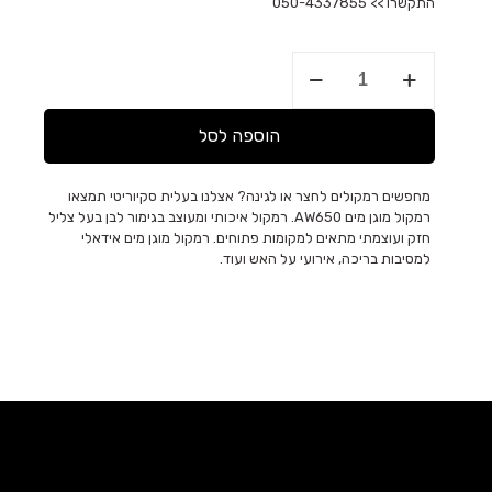
התקשרו >>
050-4337855
כמות
של
רמקול
מוגן
הוספה לסל
מים
AW650
מחפשים רמקולים לחצר או לגינה? אצלנו בעלית סקיוריטי תמצאו
רמקול מוגן מים AW650. רמקול איכותי ומעוצב בגימור לבן בעל צליל
חזק ועוצמתי מתאים למקומות פתוחים. רמקול מוגן מים אידאלי
למסיבות בריכה, אירועי על האש ועוד.