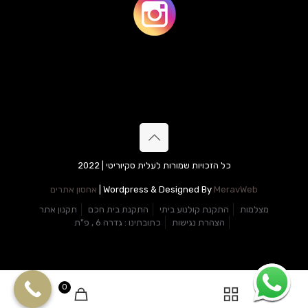
כל הזכויות שמורות לעלית סקיוריטי | 2022
MeravWeb
Wordpress & Designed By
|
אחסון אתרים
מצלמות
התקנת קולנוע ביתי
התקנת בית חכם
תקנון אתר
הצהרת נגישות
כתובתינו : גדרה 6 , פ"ת
0