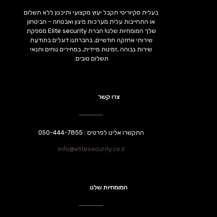
בעלית סקיוריטי תקבל יעוץ מקצועי ותיכנון ללא תשלום
או התחייבות עלית מערכות מיגון ואבטחה – הביטחון
שלך המומחיות שלנו! חברת Elite security מספקת
שירותי אחזקה חודשיים, בחברתנו דוגלים בתודעת
שירות גבוהה ,זמינות מיידית, במחירים נוחים ותנאי
תשלום טובים.
צרו קשר
התקשרו אלינו לפרטים : 050-444-7855
info@elitesecurity.co.il
המומחיות שלנו