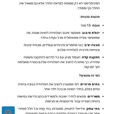
המינימליסטי לא רק שמוסיף למראה החדר אלא גם משאיר את
החלל נקי ומסודר.
תכונות טכניות:
גובה
: 1.5 מטר
יכולת סיבוב
: מאפשר סיבוב הטלוויזיה לזוויות שונות, מה
שמאפשר צפייה אופטימלית מכל נקודה בחדר.
מבנה יציב
: בנוי מחומרים איכותיים ועמידים, מבטיח יציבות
ובטיחות מירבית לטלוויזיה שלכם.
התקנה קלה
: העמוד מגיע עם כל הדרוש להתקנה פשוטה
ומהירה, כך שתוכלו להציב את הטלוויזיה שלכם בצורה מושלמת
תוך זמן קצר.
למי זה מתאים?
בתים פרטיים
: למי שמעוניין להציב את הטלוויזיה בגובה ובזווית
נוחים בסלון, בחדר השינה או בכל חדר אחר.
משרדים
: מתאים לחדרי ישיבות ולמשרדים בהם נדרשת גמישות
בזוויות הצפייה עבור פרזנטציות או פגישות.
בתי עסק
: אידיאלי לחנויות, מסעדות, בתי קפה וכל חלל מסחרי
אחר שבו יש צורך בהצבת טלוויזיה בגובה ובזווית מתאימים