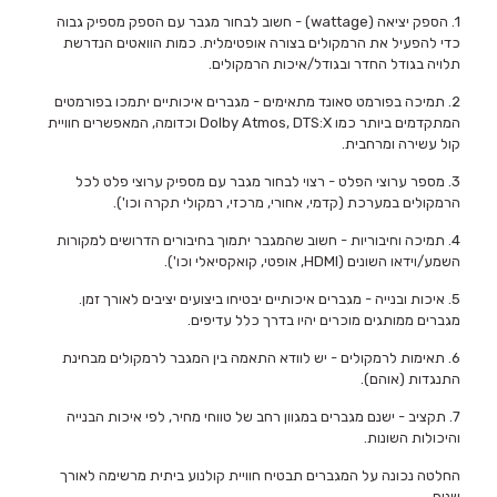
1. הספק יציאה (wattage) - חשוב לבחור מגבר עם הספק מספיק גבוה
כדי להפעיל את הרמקולים בצורה אופטימלית. כמות הוואטים הנדרשת
תלויה בגודל החדר ובגודל/איכות הרמקולים.
2. תמיכה בפורמט סאונד מתאימים - מגברים איכותיים יתמכו בפורמטים
המתקדמים ביותר כמו Dolby Atmos, DTS:X וכדומה, המאפשרים חוויית
קול עשירה ומרחבית.
3. מספר ערוצי הפלט - רצוי לבחור מגבר עם מספיק ערוצי פלט לכל
הרמקולים במערכת (קדמי, אחורי, מרכזי, רמקולי תקרה וכו').
4. תמיכה וחיבוריות - חשוב שהמגבר יתמוך בחיבורים הדרושים למקורות
השמע/וידאו השונים (HDMI, אופטי, קואקסיאלי וכו').
5. איכות ובנייה - מגברים איכותיים יבטיחו ביצועים יציבים לאורך זמן.
מגברים ממותגים מוכרים יהיו בדרך כלל עדיפים.
6. תאימות לרמקולים - יש לוודא התאמה בין המגבר לרמקולים מבחינת
התנגדות (אוהם).
7. תקציב - ישנם מגברים במגוון רחב של טווחי מחיר, לפי איכות הבנייה
והיכולות השונות.
החלטה נכונה על המגברים תבטיח חוויית קולנוע ביתית מרשימה לאורך
שנים.