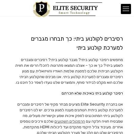
רסיברים לקולנוע ביתי: כך תבחרו מגברים
למערכת קולנוע ביתי
מחפשים רסיבר קולנוע ביתי? מגבר קולנוע ביתי? רסיברים ומגברים
לשמע ביתי? כך או כך – אצלנו תמצאו פתרונות להכל! הרימו את חווית
הקולנוע הביתית שלכם לפסגת שלמות האודיו והוויזואלית עם מגוון
רסיברים ומגברים למערכת קולנוע ביתי. אנו מבינים שהקולנוע הביתי
שלכם הוא מקלט לבידור סוחף, והמוצרים שלנו נועדו לשפר כל היבט בו.
רסיבר קולנוע ביתי באיכות שלא הכרתם
אנו בחברת Elite Security מציעים מבחר מקיף של רסיברים ומגברים
למערכת קולנוע ביתית הנותנים מענה למגוון צרכים. יש לנו רסיברים
לקולנוע ביתי המתוכננים לספק איכות שמע וקישוריות מעולים, מה
שמבטיח חוויה חלקה עם
הרמקולים השקועים
שלכם ורכיבים נוספים
אחרים. מעיבוד צליל היקפי מתקדם ועד ליכולות HDMI מתקדמות,
הרסיברים שלנו הם הלב של מערך הקולנוע הביתי שלכם.